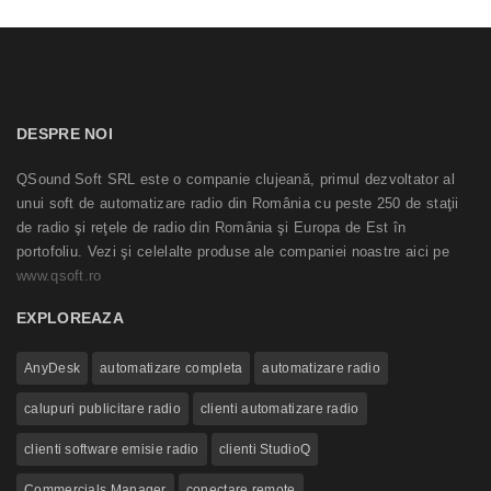
DESPRE NOI
QSound Soft SRL este o companie clujeană, primul dezvoltator al
unui soft de automatizare radio din România cu peste 250 de staţii
de radio şi reţele de radio din România şi Europa de Est în
portofoliu. Vezi şi celelalte produse ale companiei noastre aici pe
www.qsoft.ro
EXPLOREAZA
AnyDesk
automatizare completa
automatizare radio
calupuri publicitare radio
clienti automatizare radio
clienti software emisie radio
clienti StudioQ
Commercials Manager
conectare remote