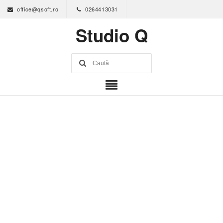
office@qsoft.ro
0264413031
Studio Q