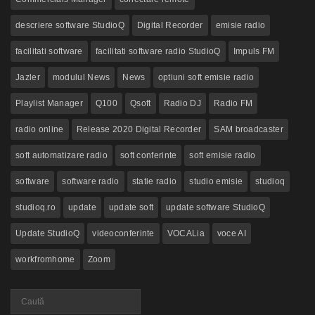
descriere software StudioQ
Digital Recorder
emisie radio
facilitati software
facilitati software radio StudioQ
Impuls FM
Jazler
modulul News
News
optiuni soft emisie radio
Playlist Manager
Q100
Qsoft
Radio DJ
Radio FM
radio online
Release 2020 Digital Recorder
SAM broadcaster
soft automatizare radio
soft conferinte
soft emisie radio
software
software radio
statie radio
studio emisie
studioq
studioq.ro
update
update soft
update software StudioQ
Update StudioQ
videoconferinte
VOCALia
voce AI
workfromhome
Zoom