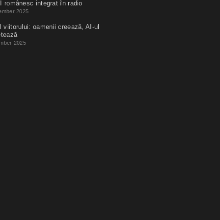
I românesc integrat în radio
ember 2025
 viitorului: oamenii creează, AI-ul
etează
mber 2025