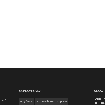
EXPLOREAZA
BLOG
Anul în
eană,
AnyDesk
automatizare completa
mai mu