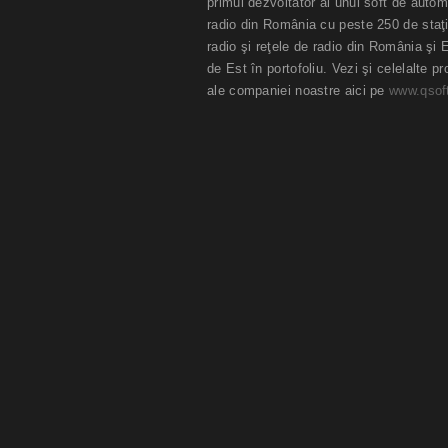
primul dezvoltator al unui soft de autom
radio din România cu peste 250 de staţi
radio şi reţele de radio din România şi 
de Est în portofoliu. Vezi şi celelalte p
ale companiei noastre aici pe
www.qsoft