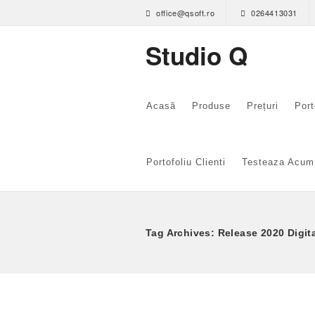
office@qsoft.ro
0264413031
Studio Q
Acasă
Produse
Prețuri
Port
Portofoliu Clienti
Testeaza Acum
Tag Archives: Release 2020 Digit