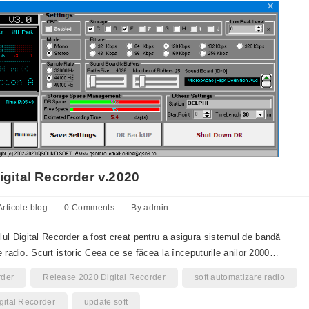
igital Recorder v.2020
Articole blog
0 Comments
By
admin
ul Digital Recorder a fost creat pentru a asigura sistemul de bandă
de radio. Scurt istoric Ceea ce se făcea la începuturile anilor 2000…
rder
Release 2020 Digital Recorder
soft automatizare radio
gital Recorder
update soft