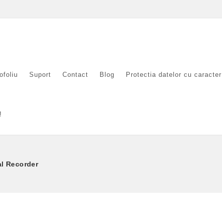
ofoliu
Suport
Contact
Blog
Protectia datelor cu caracte
!
al Recorder