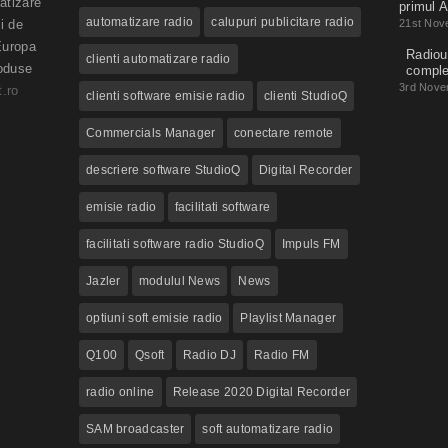
atizare
primul A
automatizare radio
calupuri publicitare radio
i de
21st Nov
Europa
Radioul
clienti automatizare radio
roduse
compl
3rd Nove
.ro
clienti software emisie radio
clienti StudioQ
Commercials Manager
conectare remote
descriere software StudioQ
Digital Recorder
emisie radio
facilitati software
facilitati software radio StudioQ
Impuls FM
Jazler
modulul News
News
optiuni soft emisie radio
Playlist Manager
Q100
Qsoft
Radio DJ
Radio FM
radio online
Release 2020 Digital Recorder
SAM broadcaster
soft automatizare radio