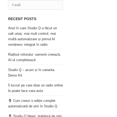
RECENT POSTS
Anul în care Studio Q a făcut un
salt uriaș: mai mult control, mai
multă automatizare și primul AI
românesc integrat în radio
Radioul viitorului: oamenii creează,
AI-ul completează
Studio Q – acum și în varianta
Demo Kit
5 lucruri pe care doar un radio online
le poate face vara asta
Cum creezi o ediție complet
automatizată de știri în Studio Q
Studio Q News: buletinul de știri