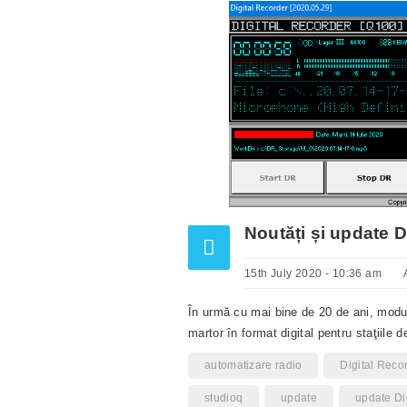
Noutăți și update D
15th July 2020 - 10:36 am
În urmă cu mai bine de 20 de ani, modul
martor în format digital pentru staţiile 
automatizare radio
Digital Reco
studioq
update
update Di