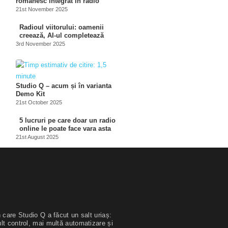
românesc integrat în radio
21st November 2025
Radioul viitorului: oamenii
creează, AI-ul completează
3rd November 2025
Studio Q – acum și în varianta
Demo Kit
21st October 2025
5 lucruri pe care doar un radio
online le poate face vara asta
21st August 2025
 care Studio Q a făcut un salt uriaș:
lt control, mai multă automatizare și