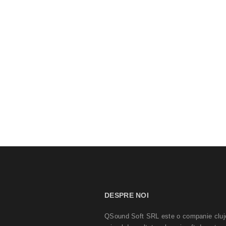
DESPRE NOI
QSound Soft SRL este o companie cluj