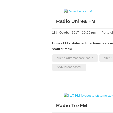
Radio Unirea FM
11th October 2017 - 10:50 pm
Portofol
Unirea FM - statie radio automatizata i
statiilor radio
clienti automatizare radio
client
SAM broadcaster
Radio TexFM