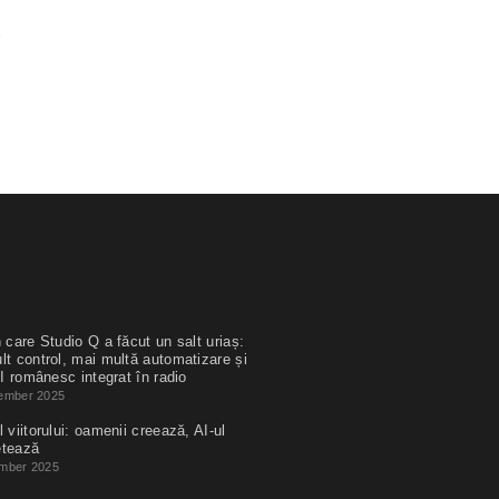
 care Studio Q a făcut un salt uriaș:
lt control, mai multă automatizare și
I românesc integrat în radio
ember 2025
 viitorului: oamenii creează, AI-ul
etează
mber 2025