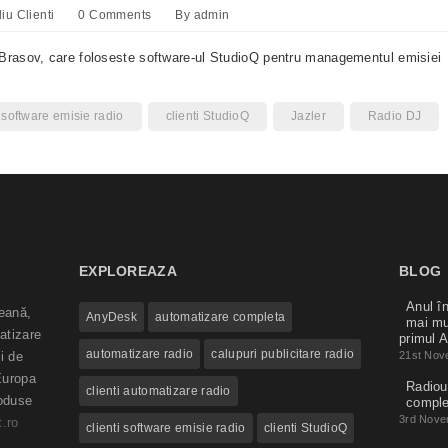
liu Clienti
0 Comments
By
admin
Brasov, care foloseste software-ul StudioQ pentru managementul emisiei
i software emisie radio
clienti StudioQ
Jazler
Radio DJ
EXPLOREAZA
BLOG
Anul în
eană,
AnyDesk
automatizare completa
mai mu
atizare
primul A
automatizare radio
calupuri publicitare radio
i de
21st Nov
Europa
Radioul
clienti automatizare radio
roduse
compl
3rd Nove
.ro
clienti software emisie radio
clienti StudioQ