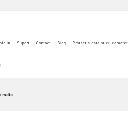
ofoliu
Suport
Contact
Blog
Protectia datelor cu caracte
!
e radio