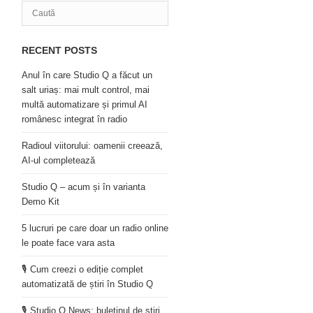
RECENT POSTS
Anul în care Studio Q a făcut un
salt uriaș: mai mult control, mai
multă automatizare și primul AI
românesc integrat în radio
Radioul viitorului: oamenii creează,
AI-ul completează
Studio Q – acum și în varianta
Demo Kit
5 lucruri pe care doar un radio online
le poate face vara asta
🎙️ Cum creezi o ediție complet
automatizată de știri în Studio Q
🎙️ Studio Q News: buletinul de știri