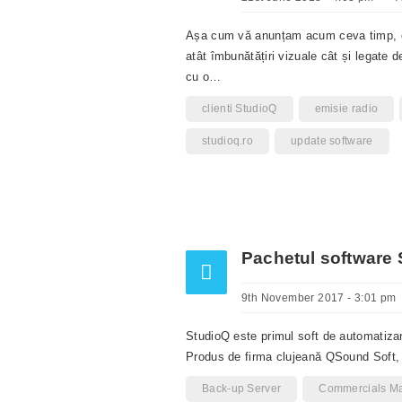
Așa cum vă anunțam acum ceva timp, ec
atât îmbunătățiri vizuale cât și legate d
cu o…
clienti StudioQ
emisie radio
studioq.ro
update software
Pachetul software
9th November 2017 - 3:01 pm
StudioQ este primul soft de automatizare
Produs de firma clujeană QSound Soft, S
Back-up Server
Commercials M