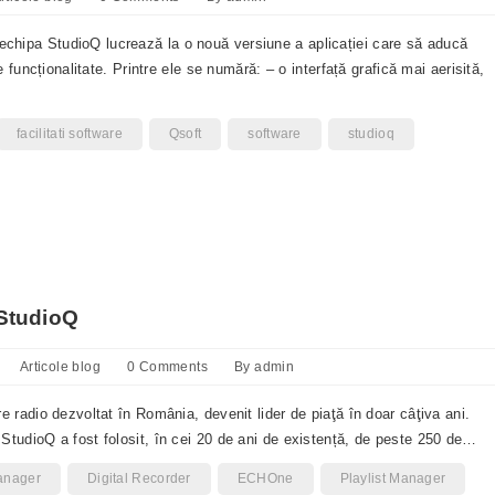
hipa StudioQ lucrează la o nouă versiune a aplicației care să aducă
e funcționalitate. Printre ele se numără: – o interfață grafică mai aerisită,
facilitati software
Qsoft
software
studioq
 StudioQ
Articole blog
0 Comments
By
admin
 radio dezvoltat în România, devenit lider de piaţă în doar câţiva ani.
tudioQ a fost folosit, în cei 20 de ani de existență, de peste 250 de…
anager
Digital Recorder
ECHOne
Playlist Manager