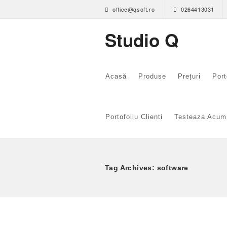
office@qsoft.ro
0264413031
Studio Q
Acasă
Produse
Prețuri
Port
Portofoliu Clienti
Testeaza Acum
Tag Archives: software