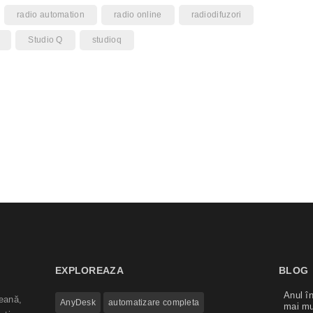
radio automation
radio online
radiodifuzori
Studio Q
studioq
EXPLOREAZA
BLOG
Anul în
eană,
AnyDesk
automatizare completa
mai mu