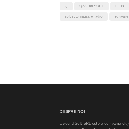
Q
QSound SOFT
radio
soft automatizare radio
software
DESPRE NOI
QSound Soft SRL este o companie cluj