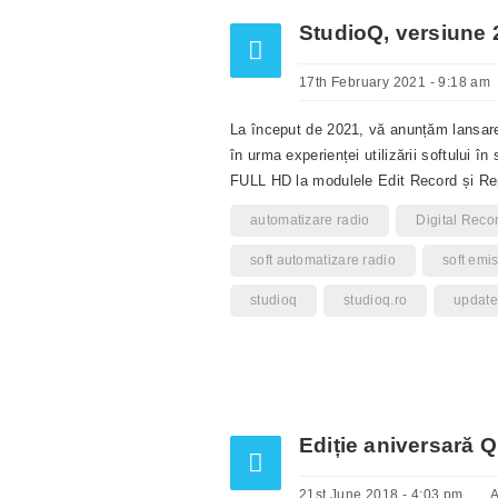
StudioQ, versiune 
17th February 2021 - 9:18 am
La început de 2021, vă anunțăm lansarea
în urma experienței utilizării softului în 
FULL HD la modulele Edit Record și R
automatizare radio
Digital Reco
soft automatizare radio
soft emis
studioq
studioq.ro
update
Ediție aniversară 
21st June 2018 - 4:03 pm
A