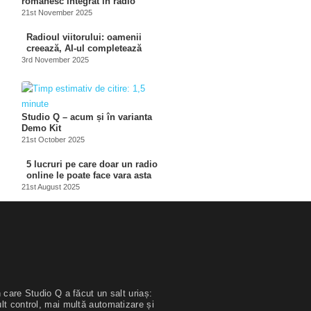
românesc integrat în radio
21st November 2025
Radioul viitorului: oamenii
creează, AI-ul completează
3rd November 2025
Studio Q – acum și în varianta
Demo Kit
21st October 2025
5 lucruri pe care doar un radio
online le poate face vara asta
21st August 2025
 care Studio Q a făcut un salt uriaș:
lt control, mai multă automatizare și