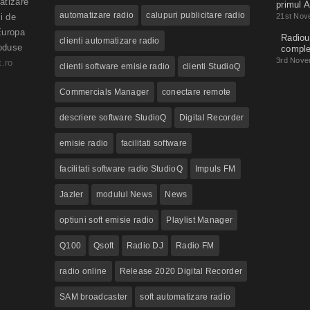
atizare
primul A
automatizare radio
calupuri publicitare radio
i de
21st Nov
Europa
Radioul
clienti automatizare radio
roduse
compl
3rd Nove
.ro
clienti software emisie radio
clienti StudioQ
Commercials Manager
conectare remote
descriere software StudioQ
Digital Recorder
emisie radio
facilitati software
facilitati software radio StudioQ
Impuls FM
Jazler
modulul News
News
optiuni soft emisie radio
Playlist Manager
Q100
Qsoft
Radio DJ
Radio FM
radio online
Release 2020 Digital Recorder
SAM broadcaster
soft automatizare radio