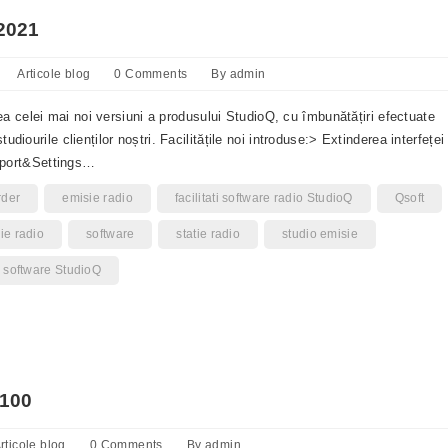
2021
Articole blog
0 Comments
By
admin
 celei mai noi versiuni a produsului StudioQ, cu îmbunătățiri efectuate
studiourile clienților noștri. Facilitățile noi introduse:> Extinderea interfeței
eport&Settings…
rder
emisie radio
facilitati software radio StudioQ
Qsoft
ie radio
software
statie radio
studio emisie
 software StudioQ
Q100
rticole blog
0 Comments
By
admin