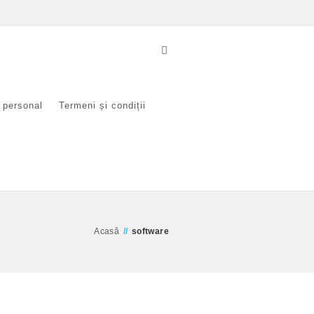
r personal
Termeni și condiții
Acasă
//
software