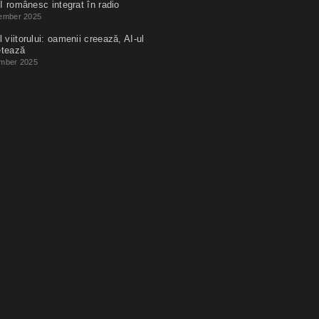
I românesc integrat în radio
ember 2025
 viitorului: oamenii creează, AI-ul
etează
mber 2025