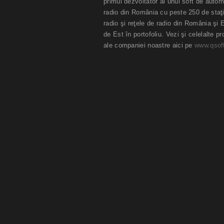
primul dezvoltator al unui soft de autom
radio din România cu peste 250 de staţi
radio şi reţele de radio din România şi 
de Est în portofoliu. Vezi şi celelalte p
ale companiei noastre aici pe
www.qsoft