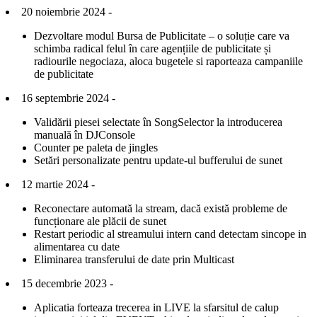
20 noiembrie 2024 -
Dezvoltare modul Bursa de Publicitate – o soluție care va
schimba radical felul în care agențiile de publicitate și
radiourile negociaza, aloca bugetele si raporteaza campaniile
de publicitate
16 septembrie 2024 -
Validării piesei selectate în SongSelector la introducerea
manuală în DJConsole
Counter pe paleta de jingles
Setări personalizate pentru update-ul bufferului de sunet
12 martie 2024 -
Reconectare automată la stream, dacă există probleme de
funcționare ale plăcii de sunet
Restart periodic al streamului intern cand detectam sincope in
alimentarea cu date
Eliminarea transferului de date prin Multicast
15 decembrie 2023 -
Aplicatia forteaza trecerea in LIVE la sfarsitul de calup