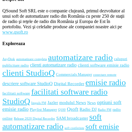
QSound Soft SRL este o companie clujeană, primul dezvoltator al
unui soft de automatizare radio din România cu peste 250 de staţii
de radio şi reţele de radio din România şi Europa de Est în
portofoliu. Vezi şi celelalte produse ale companiei noastre aici pe
www.qsoft.ro
Exploreaza
automatizare radio
calupuri
AnyDesk
automatizare completa
clienti automatizare radio
clienti software emisie radio
publicitare radio
clienti StudioQ
Commercials Manager
conectare remote
emisie radio
descriere software StudioQ
Digital Recorder
facilitati software radio
facilitati software
StudioQ
optiuni soft
Jazler
modulul News
News
Impuls FM
emisie radio
Qsoft
Radio DJ
Playlist Manager
radio
Q100
Radio FM
soft
SAM broadcaster
online
Release 2020 Digital Recorder
automatizare radio
soft emisie
soft conferinte