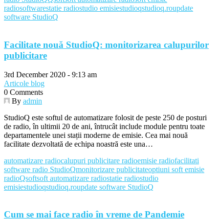
radio
software
statie radio
studio emisie
studioq
studioq.ro
update
software StudioQ
Facilitate nouă StudioQ: monitorizarea calupurilor
publicitare
3rd December 2020 - 9:13 am
Articole blog
0 Comments
By
admin
StudioQ este softul de automatizare folosit de peste 250 de posturi
de radio, în ultimii 20 de ani, întrucât include module pentru toate
departamentele unei stații moderne de emisie. Cea mai nouă
facilitate dezvoltată de echipa noastră este una…
automatizare radio
calupuri publicitare radio
emisie radio
facilitati
software radio StudioQ
monitorizare publicitate
optiuni soft emisie
radio
Qsoft
soft automatizare radio
statie radio
studio
emisie
studioq
studioq.ro
update software StudioQ
Cum se mai face radio în vreme de Pandemie