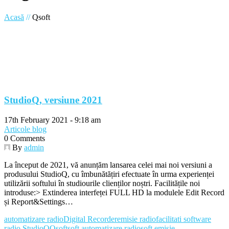
Acasă
//
Qsoft
StudioQ, versiune 2021
17th February 2021 - 9:18 am
Articole blog
0 Comments
By
admin
La început de 2021, vă anunțăm lansarea celei mai noi versiuni a
produsului StudioQ, cu îmbunătățiri efectuate în urma experienței
utilizării softului în studiourile clienților noștri. Facilitățile noi
introduse:> Extinderea interfeței FULL HD la modulele Edit Record
și Report&Settings…
automatizare radio
Digital Recorder
emisie radio
facilitati software
radio StudioQ
Qsoft
soft automatizare radio
soft emisie