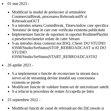
01 mai 2023 -
Modificari la modul de prelucrare al semnalelor
CommercialBreak, procesarea RebroadcastIN si
RebroadcastOUT
S-a introdus setarea CommBreak_Timewindow care specifica
'fereastra' de timp in care este verificata existenta publicitatii
Implementare functie de raportare in raportul RealtimePlaylist
a pieselor/reclamelor redate de catre Stream
S-au introdus doua comenzi noi BSQ_Client: DO STUDIO
#3SM/Studio/SetStatus|STOP_REBROADCAST si #2 DO
STUDIO
#3SM/Studio/SetStatus|START_REBROADCAST#2
26 aprilie 2023 -
S-a implementat o functie de reconectare la stream daca
server-ul de streaming devine instabil sau conexiunea
existenta se pierde
Modificare functie de validare frame-uri de sincronizare satelit
S-a refacut la procedura de redare Accapella pe Intro
25 septembrie 2022 -
Modificari functii de canal de rebroadcast din DjConsole si