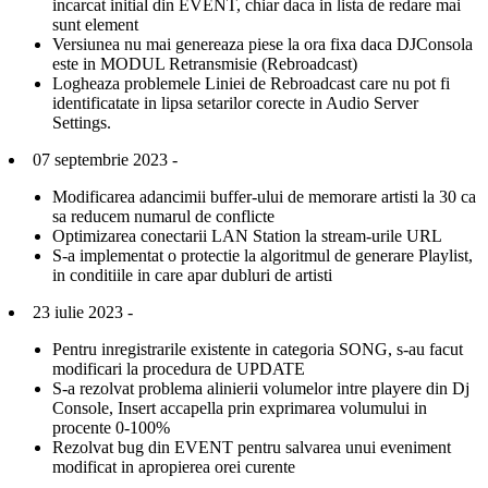
incarcat initial din EVENT, chiar daca in lista de redare mai
sunt element
Versiunea nu mai genereaza piese la ora fixa daca DJConsola
este in MODUL Retransmisie (Rebroadcast)
Logheaza problemele Liniei de Rebroadcast care nu pot fi
identificatate in lipsa setarilor corecte in Audio Server
Settings.
07 septembrie 2023 -
Modificarea adancimii buffer-ului de memorare artisti la 30 ca
sa reducem numarul de conflicte
Optimizarea conectarii LAN Station la stream-urile URL
S-a implementat o protectie la algoritmul de generare Playlist,
in conditiile in care apar dubluri de artisti
23 iulie 2023 -
Pentru inregistrarile existente in categoria SONG, s-au facut
modificari la procedura de UPDATE
S-a rezolvat problema alinierii volumelor intre playere din Dj
Console, Insert accapella prin exprimarea volumului in
procente 0-100%
Rezolvat bug din EVENT pentru salvarea unui eveniment
modificat in apropierea orei curente