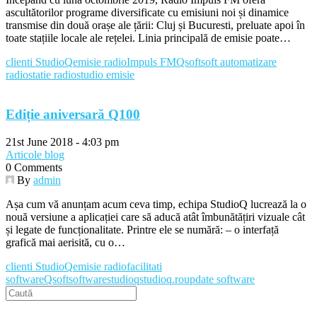
ascultătorilor programe diversificate cu emisiuni noi și dinamice
transmise din două orașe ale țării: Cluj și Bucuresti, preluate apoi în
toate stațiile locale ale rețelei. Linia principală de emisie poate…
clienti StudioQ
emisie radio
Impuls FM
Qsoft
soft automatizare
radio
statie radio
studio emisie
Ediție aniversară Q100
21st June 2018 - 4:03 pm
Articole blog
0 Comments
By
admin
Așa cum vă anunțam acum ceva timp, echipa StudioQ lucrează la o
nouă versiune a aplicației care să aducă atât îmbunătățiri vizuale cât
și legate de funcționalitate. Printre ele se numără: – o interfață
grafică mai aerisită, cu o…
clienti StudioQ
emisie radio
facilitati
software
Qsoft
software
studioq
studioq.ro
update software