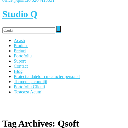
office@qsoft.ro
0264413031
Studio Q
Acasă
Produse
Prețuri
Portofoliu
Suport
Contact
Blog
Protectia datelor cu caracter personal
Termeni și condiții
Portofoliu Clienti
Testeaza Acum!
Tag Archives: Qsoft