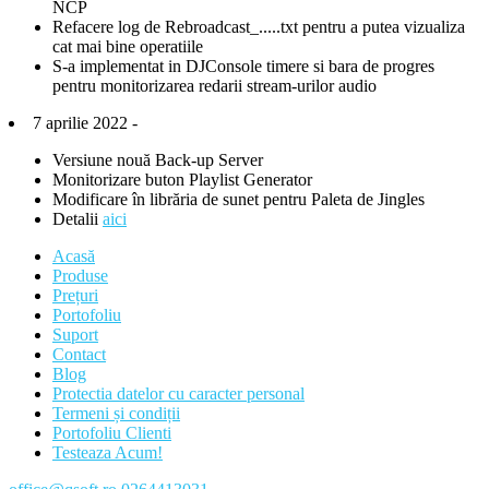
NCP
Refacere log de Rebroadcast_.....txt pentru a putea vizualiza
cat mai bine operatiile
S-a implementat in DJConsole timere si bara de progres
pentru monitorizarea redarii stream-urilor audio
7 aprilie 2022 -
Versiune nouă Back-up Server
Monitorizare buton Playlist Generator
Modificare în librăria de sunet pentru Paleta de Jingles
Detalii
aici
Acasă
Produse
Prețuri
Portofoliu
Suport
Contact
Blog
Protectia datelor cu caracter personal
Termeni și condiții
Portofoliu Clienti
Testeaza Acum!