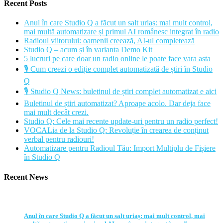
Recent Posts
Anul în care Studio Q a făcut un salt uriaș: mai mult control,
mai multă automatizare și primul AI românesc integrat în radio
Radioul viitorului: oamenii creează, AI-ul completează
Studio Q – acum și în varianta Demo Kit
5 lucruri pe care doar un radio online le poate face vara asta
🎙️ Cum creezi o ediție complet automatizată de știri în Studio
Q
🎙️ Studio Q News: buletinul de știri complet automatizat e aici
Buletinul de știri automatizat? Aproape acolo. Dar deja face
mai mult decât crezi.
Studio Q: Cele mai recente update-uri pentru un radio perfect!
VOCALia de la Studio Q: Revoluție în crearea de conținut
verbal pentru radiouri!
Automatizare pentru Radioul Tău: Import Multiplu de Fișiere
în Studio Q
Recent News
Anul în care Studio Q a făcut un salt uriaș: mai mult control, mai