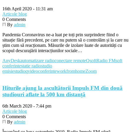
16th April 2020 - 11:31 am
Articole blog
0 Comments
By
admin
Pandemia Coronavirus ne-a luat pe toți prin surprindere fiind o
situație fără precedent, pe care nu putem să o controlăm și la care nu
știm cum să reacționam. Măsurile de izolare luate de autorități cu
scopul descurajării interacțiunilor sociale…
AnyDesk
automatizare radio
conectare remote
Qsoft
Radio FM
soft
conferinte
statie radio
studio
emisie
studioq
videoconferinte
workfromhome
Zoom
Hiturile ajung la ascultătorii Impuls FM din două
studiouri aflate la 500 km distanță
6th March 2020 - 7:44 pm
Articole blog
0 Comments
By
admin
Începând cu luna octombrie 2019, Radio Impuls FM oferă