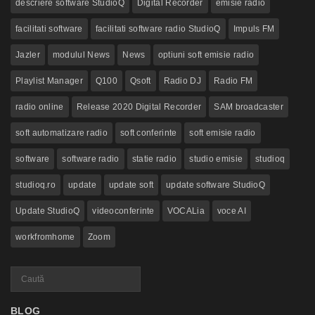
descriere software StudioQ
Digital Recorder
emisie radio
facilitati software
facilitati software radio StudioQ
Impuls FM
Jazler
modulul News
News
optiuni soft emisie radio
Playlist Manager
Q100
Qsoft
Radio DJ
Radio FM
radio online
Release 2020 Digital Recorder
SAM broadcaster
soft automatizare radio
soft conferinte
soft emisie radio
software
software radio
statie radio
studio emisie
studioq
studioq.ro
update
update soft
update software StudioQ
Update StudioQ
videoconferinte
VOCALia
voce AI
workfromhome
Zoom
BLOG