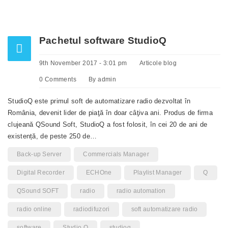
Pachetul software StudioQ
9th November 2017 - 3:01 pm
Articole blog
0 Comments
By
admin
StudioQ este primul soft de automatizare radio dezvoltat în
România, devenit lider de piaţă în doar câţiva ani. Produs de firma
clujeană QSound Soft, StudioQ a fost folosit, în cei 20 de ani de
existență, de peste 250 de…
Back-up Server
Commercials Manager
Digital Recorder
ECHOne
Playlist Manager
Q
QSound SOFT
radio
radio automation
radio online
radiodifuzori
soft automatizare radio
software
Studio Q
studioq