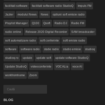
facilitati software
facilitati software radio StudioQ
Impuls FM
Jazler
modulul News
News
optiuni soft emisie radio
Playlist Manager
Q100
Qsoft
Radio DJ
Radio FM
radio online
Release 2020 Digital Recorder
SAM broadcaster
soft automatizare radio
soft conferinte
soft emisie radio
software
software radio
statie radio
studio emisie
studioq
studioq.ro
update
update soft
update software StudioQ
Update StudioQ
videoconferinte
VOCALia
voce AI
workfromhome
Zoom
BLOG