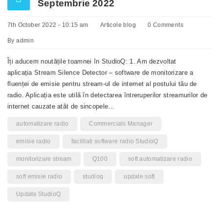
Septembrie 2022
7th October 2022 - 10:15 am
Articole blog
0 Comments
By
admin
Îți aducem noutățile toamnei în StudioQ: 1. Am dezvoltat
aplicația Stream Silence Detector – software de monitorizare a
fluenței de emisie pentru stream-ul de internet al postului tău de
radio. Aplicația este utilă în detectarea întreruperilor streamurilor de
internet cauzate atât de sincopele…
automatizare radio
Commercials Manager
emisie radio
facilitati software radio StudioQ
monitorizare stream
Q100
soft automatizare radio
soft emisie radio
studioq
update soft
Update StudioQ