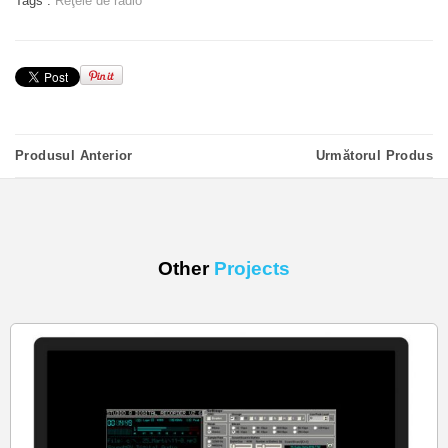
Tags :
Reţele de radio
StareUnit.
Fişiere Problema – pe baza fişierelor de raportare uploadate de
pe staţia locala pe Server, sistemul raportează numărul de erori
la identificarea spoturilor prezente in grila de publicitate, dar
care nu se afla încărcate in staţia locala sau al căror nume in
StudioQ nu coincide cu cel din grila de publicitate.
Produsul Anterior
Următorul Produs
BootData Report – raport zilnic al pornirilor StudioQ.
Other
Projects