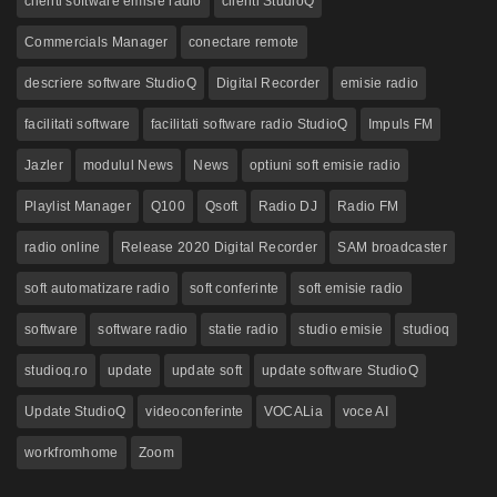
clienti software emisie radio
clienti StudioQ
Commercials Manager
conectare remote
descriere software StudioQ
Digital Recorder
emisie radio
facilitati software
facilitati software radio StudioQ
Impuls FM
Jazler
modulul News
News
optiuni soft emisie radio
Playlist Manager
Q100
Qsoft
Radio DJ
Radio FM
radio online
Release 2020 Digital Recorder
SAM broadcaster
soft automatizare radio
soft conferinte
soft emisie radio
software
software radio
statie radio
studio emisie
studioq
studioq.ro
update
update soft
update software StudioQ
Update StudioQ
videoconferinte
VOCALia
voce AI
workfromhome
Zoom