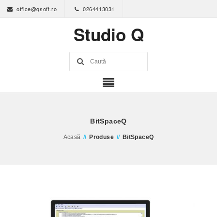
office@qsoft.ro
0264413031
Studio Q
BitSpaceQ
Acasă
//
Produse
//
BitSpaceQ