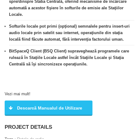
spre/dinspre Statia Centrală, oferind mecanisme de încărcare
automată a acestor fişiere în softurile de emisie ale Staţiilor
Locale.
Softurile locale pot primi (opţional) semnalele pentru insert-uri
audio locale prin satelit sau internet, operaţiunile din staţia
locală fiind făcute automat, fără intervenţia factorului uman.
BitSpaceQ Client (BSQ Client) supraveghează programele care
rulează în Staţiile Locale astfel încât Staţiile Locale şi Staţia
Centrală să îşi sincronizeze operaţiunile.
BitSpaceQ Server Manager (BSQ Server)
supraveghează programele care rulează în Staţia Centrală.
Vezi mai mult!
Stare Unit – informaţii de funcţionare ale Studio si BSQClient
trimise către Serverul Central la intervale de timp constante.
Descarcă Manualul de Utilizare
Transfer fişiere – starea fişierelor care trebuie tranferate de
la/spre server.
PROJECT DETAILS
RealTime Playlist – loguri ale înregistrărilor difuzate in urma cu
câteva minute, care se actualizează simultan cu mesajele