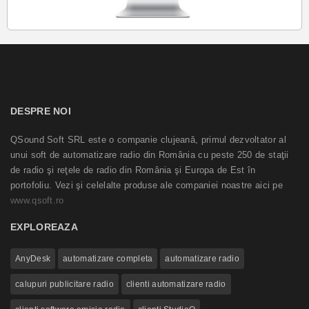
DESPRE NOI
QSound Soft SRL este o companie clujeană, primul dezvoltator al
unui soft de automatizare radio din România cu peste 250 de staţii
de radio şi reţele de radio din România şi Europa de Est în
portofoliu. Vezi şi celelalte produse ale companiei noastre aici pe
www.qsoft.ro
EXPLOREAZA
AnyDesk
automatizare completa
automatizare radio
calupuri publicitare radio
clienti automatizare radio