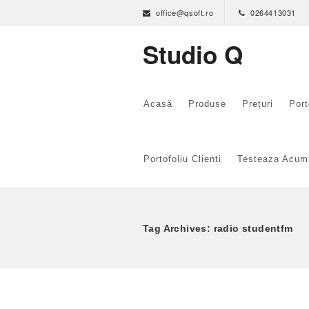
office@qsoft.ro
0264413031
Studio Q
Acasă
Produse
Prețuri
Port
Portofoliu Clienti
Testeaza Acum
Tag Archives: radio studentfm