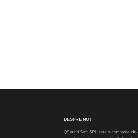
DESPRE NOI
QSound Soft SRL este o companie cluj