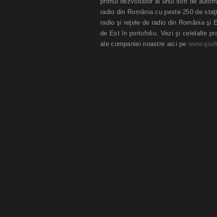
primul dezvoltator al unui soft de autom
radio din România cu peste 250 de staţi
radio şi reţele de radio din România şi 
de Est în portofoliu. Vezi şi celelalte p
ale companiei noastre aici pe
www.qsoft