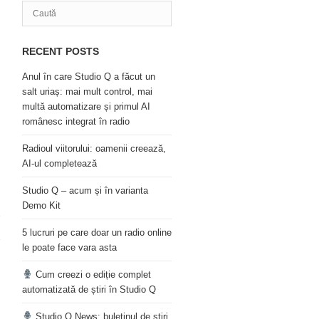
RECENT POSTS
Anul în care Studio Q a făcut un
salt uriaș: mai mult control, mai
multă automatizare și primul AI
românesc integrat în radio
Radioul viitorului: oamenii creează,
AI-ul completează
Studio Q – acum și în varianta
Demo Kit
5 lucruri pe care doar un radio online
le poate face vara asta
Cum creezi o ediție complet
automatizată de știri în Studio Q
Studio Q News: buletinul de știri