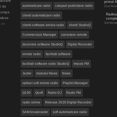
atizare
primul A
automatizare radio
calupuri publicitare radio
i de
21st Nov
Europa
Radioul
clienti automatizare radio
roduse
compl
3rd Nove
.ro
clienti software emisie radio
clienti StudioQ
Commercials Manager
conectare remote
descriere software StudioQ
Digital Recorder
emisie radio
facilitati software
facilitati software radio StudioQ
Impuls FM
Jazler
modulul News
News
optiuni soft emisie radio
Playlist Manager
Q100
Qsoft
Radio DJ
Radio FM
radio online
Release 2020 Digital Recorder
SAM broadcaster
soft automatizare radio