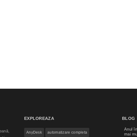
EXPLOREAZA
BLOG
Anul în
eană,
AnyDesk
automatizare completa
mai mu