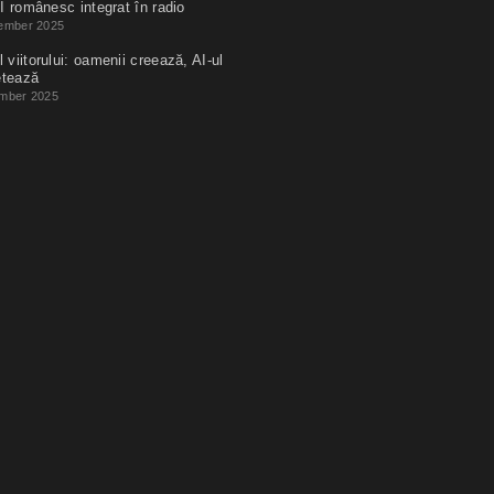
I românesc integrat în radio
ember 2025
 viitorului: oamenii creează, AI-ul
etează
mber 2025