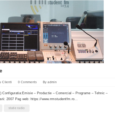
e
u Clienti
0 Comments
By
admin
z) Configuratia:Emisie – Productie – Comercial – Programe – Tehnic –
ii: 2007 Pag web: https://www.rrmstudentfm.ro…
statie radio