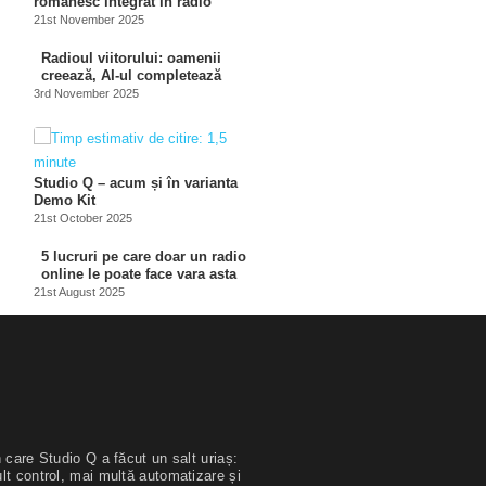
românesc integrat în radio
21st November 2025
Radioul viitorului: oamenii
creează, AI-ul completează
3rd November 2025
Studio Q – acum și în varianta
Demo Kit
21st October 2025
5 lucruri pe care doar un radio
online le poate face vara asta
21st August 2025
 care Studio Q a făcut un salt uriaș:
lt control, mai multă automatizare și