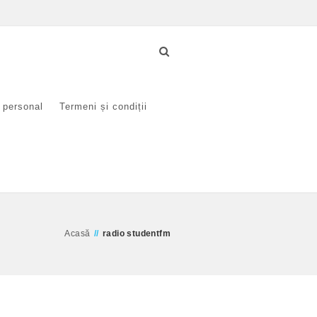
r personal
Termeni și condiții
Acasă
//
radio studentfm